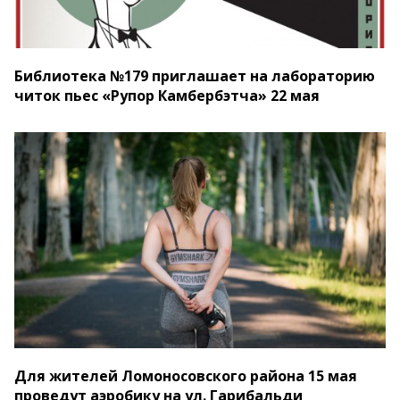
Библиотека №179 приглашает на лабораторию
читок пьес «Рупор Камбербэтча» 22 мая
Для жителей Ломоносовского района 15 мая
проведут аэробику на ул. Гарибальди