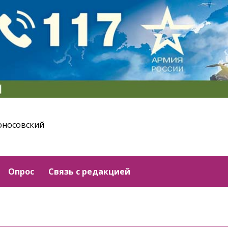
оносовский
Опрос
Связь с редакцией