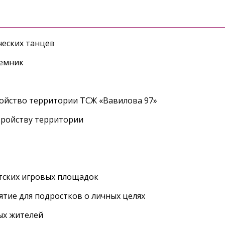
еских танцев
ъемник
ройство территории ТСЖ «Вавилова 97»
тройству территории
етских игровых площадок
тие для подростков о личных целях
ых жителей