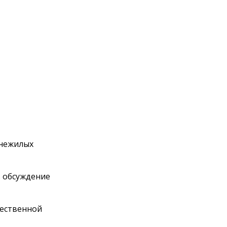
 нежилых
ь обсуждение
чественной