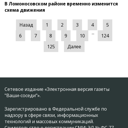
В Ломоносовском районе временно изменится
схема движения
Назад
1
2
3
4
5
...
6
7
8
9
10
124
125
Далее
Сетевое издание «Электронная версия газеты
"Ваши-соседи"».
Зарегистрировано в Федеральной службе по
надзору в сфере связи, информационных
технологий и массовых коммуникаций.
Свидетельство о регистрации СМИ: ЭЛ № ФС 77 -