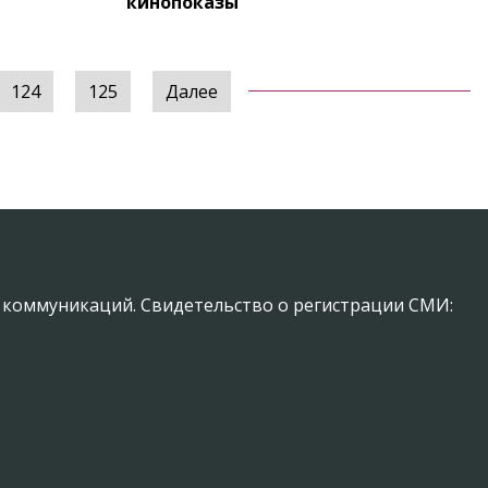
я
кинопоказы
124
125
Далее
х коммуникаций. Свидетельство о регистрации СМИ: