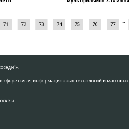
 лето
мультфильмов 7-10 июн
...
71
72
73
74
75
76
77
оседи"».
в сфере связи, информационных технологий и массовы
Москвы