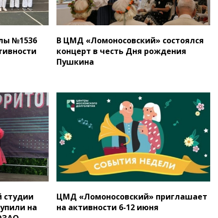
лы №1536
В ЦМД «Ломоносовский» состоялся
тивности
концерт в честь Дня рождения
Пушкина
й студии
ЦМД «Ломоносовский» приглашает
упили на
на активности 6-12 июня
ЮЗАО