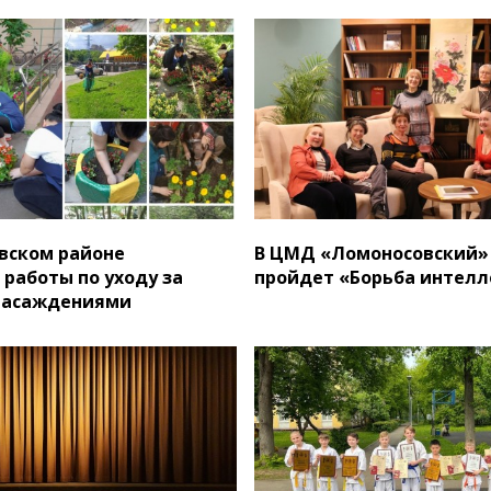
вском районе
В ЦМД «Ломоносовский»
 работы по уходу за
пройдет «Борьба интелл
насаждениями