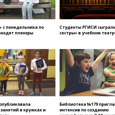
» с понедельника по
Студенты РГИСИ сыграл
оходят пленэры
сестры» в учебном теат
опубликовала
Библиотека №179 пригла
 занятий в кружках и
интенсив по созданию