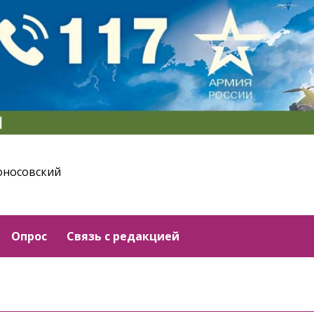
оносовский
Опрос
Связь с редакцией