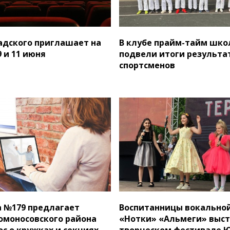
адского приглашает на
В клубе прайм-тайм шко
 и 11 июня
подвели итоги результа
спортсменов
 №179 предлагает
Воспитанницы вокально
моносовского района
«Нотки» «Альмеги» выст
ос о кружках и секциях
творческом фестивале 