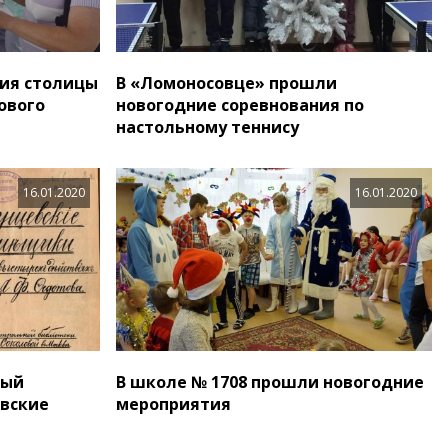
ия столицы
В «Ломоносовце» прошли
ового
новогодние соревнования по
настольному теннису
16.01.2020
16.01.2020
ный
В школе № 1708 прошли новогодние
вские
мероприятия