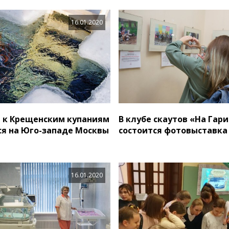
16.01.2020
 к Крещенским купаниям
В клубе скаутов «На Гар
я на Юго-западе Москвы
состоится фотовыставка
16.01.2020