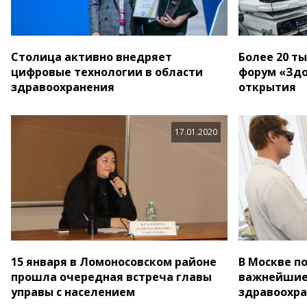
Столица активно внедряет
Более 20 т
цифровые технологии в области
форум «Здо
здравоохранения
открытия
17.01.2020
15 января в Ломоносовском районе
В Москве п
прошла очередная встреча главы
важнейшие
управы с населением
здравоохр