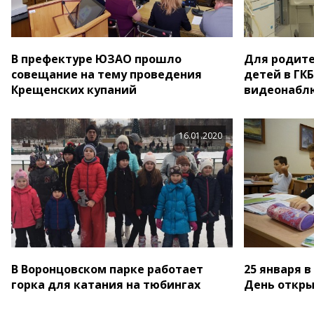
В префектуре ЮЗАО прошло
Для родит
совещание на тему проведения
детей в ГК
Крещенских купаний
видеонабл
16.01.2020
В Воронцовском парке работает
25 января 
горка для катания на тюбингах
День откры