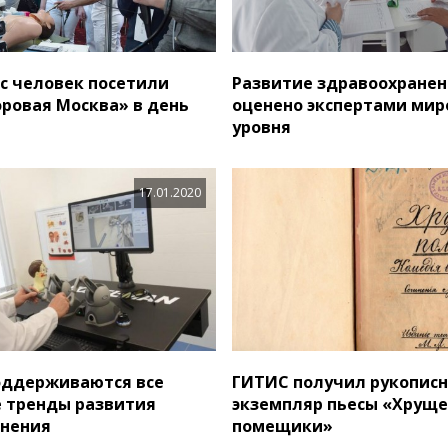
ыс человек посетили
Развитие здравоохранен
ровая Москва» в день
оценено экспертами мир
уровня
17.01.2020
оддерживаются все
ГИТИС получил рукопис
 тренды развития
экземпляр пьесы «Хруще
анения
помещики»