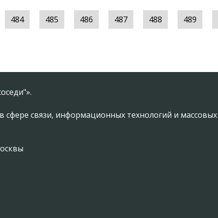
484
485
486
487
488
489
оседи"».
в сфере связи, информационных технологий и массовы
Москвы