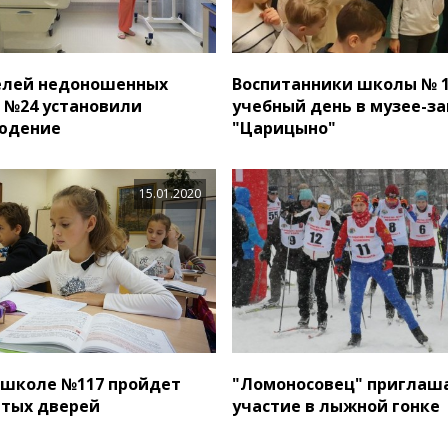
елей недоношенных
Воспитанники школы № 1
Б №24 установили
учебный день в музее-з
юдение
"Царицыно"
15.01.2020
в школе №117 пройдет
"Ломоносовец" приглаш
тых дверей
участие в лыжной гонке