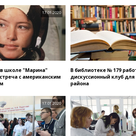
17.01.2020
 в школе "Марина"
В библиотеке № 179 рабо
встреча с американским
дискуссионный клуб для
ом
района
17.01.2020