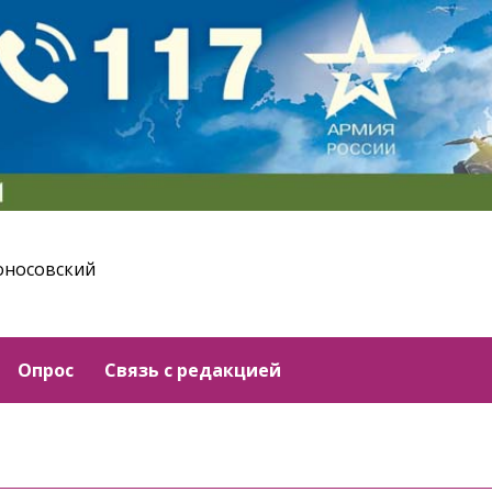
оносовский
Опрос
Связь с редакцией