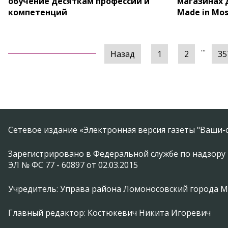
обучение десяткам профессий и
магазинах 
компетенций
Made in Mo
...
Назад
1
2
35
Сетевое издание «Электронная версия газеты "Ваши-с
Зарегистрировано в Федеральной службе по надзору 
ЭЛ № ФС 77 - 60897 от 02.03.2015
Учредитель: Управа района Ломоносовский города 
Главный редактор: Костюкевич Никита Игоревич