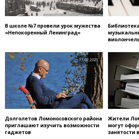
В школе №7 провели урок мужества
Библиотека
«Непокоренный Ленинград»
музыкальн
виолончел
17.02.2021
Долголетов Ломоносовского района
Жители Лом
приглашают изучить возможности
могут офо
гаджетов
занятости в