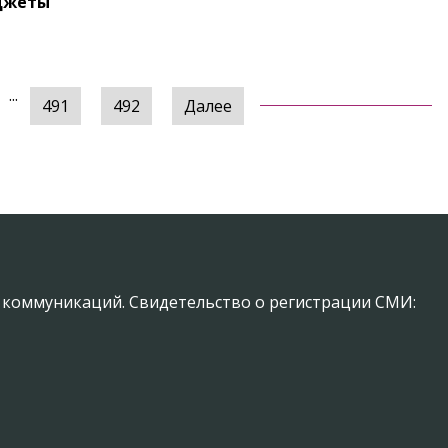
аджеты
...
491
492
Далее
х коммуникаций. Свидетельство о регистрации СМИ: