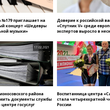
 №179 приглашает на
Доверие к российской в
ый концерт «Шедевры
«Спутник V» среди евро
ьной музыки»
экспертов выросло в нес
17.02.2021
оносовского района
Воспитанница центра «С
рмить документы службы
стала четырехкратной 
 центре госуслуг
России