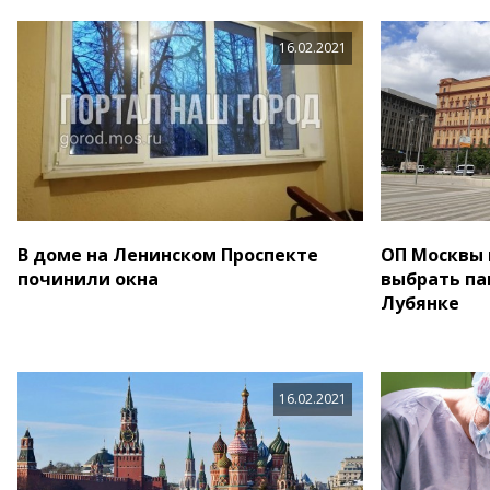
16.02.2021
В доме на Ленинском Проспекте
ОП Москвы
починили окна
выбрать па
Лубянке
16.02.2021