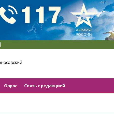
оносовский
Опрос
Связь с редакцией