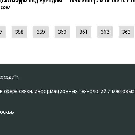
дьюти-фри под брендом
пенсионерам освоить г
scow
7
358
359
360
361
362
363
оседи"».
в сфере связи, информационных технологий и массовы
Москвы