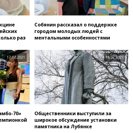
акцине
Собянин рассказал о поддержке
пейских
городом молодых людей с
колько раз
ментальными особенностями
17.02.2021
16.02.2021
амбо-70»
Общественники выступили за
чемпионкой
широкое обсуждение установки
памятника на Лубянке