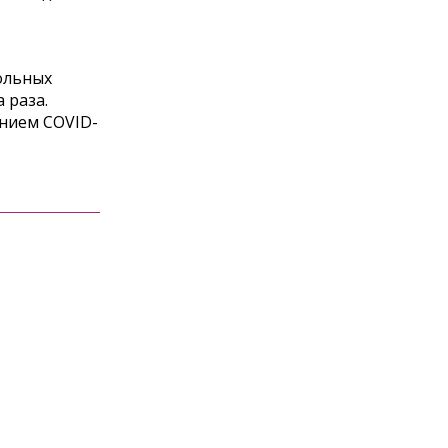
больных
 раза.
ением COVID-