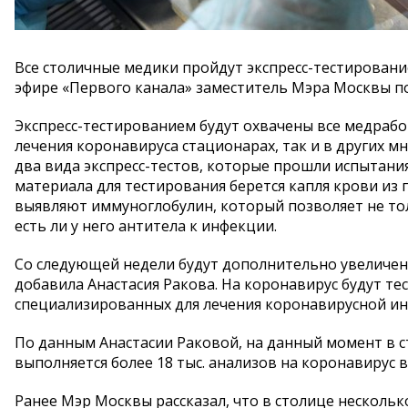
Все столичные медики пройдут экспресс-тестировани
эфире «Первого канала» заместитель Мэра Москвы по
Экспресс-тестированием будут охвачены все медраб
лечения коронавируса стационарах, так и в других 
два вида экспресс-тестов, которые прошли испытания
материала для тестирования берется капля крови из п
выявляют иммуноглобулин, который позволяет не толь
есть ли у него антитела к инфекции.
Со следующей недели будут дополнительно увеличе
добавила Анастасия Ракова. На коронавирус будут те
специализированных для лечения коронавирусной ин
По данным Анастасии Раковой, на данный момент в с
выполняется более 18 тыс. анализов на коронавирус в
Ранее Мэр Москвы рассказал, что в столице несколь