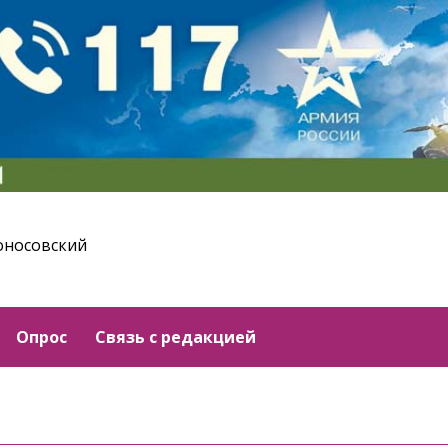
оносовский
Опрос
Связь с редакцией