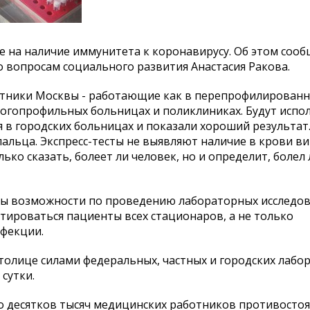
е на наличие иммунитета к коронавирусу. Об этом сооб
 вопросам социального развития Анастасия Ракова.
отники Москвы - работающие как в перепрофилированн
многопрофильных больницах и поликлиниках. Будут исп
 в городских больницах и показали хороший результат.
альца. Экспресс-тесты не выявляют наличие в крови ви
ко сказать, болеет ли человек, но и определит, болел 
ны возможности по проведению лабораторных исследов
стироваться пациенты всех стационаров, а не только
фекции.
толице силами федеральных, частных и городских лабо
 сутки.
ко десятков тысяч медицинских работников противосто