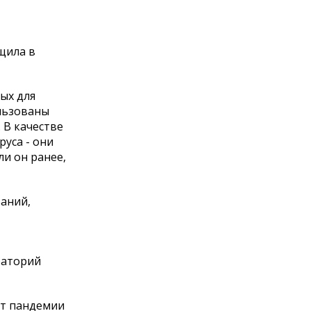
щила в
ых для
ользованы
 В качестве
руса - они
ли он ранее,
аний,
раторий
ят пандемии