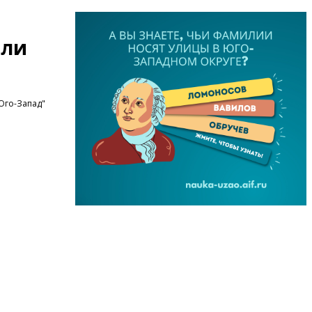
али
Юго-Запад"