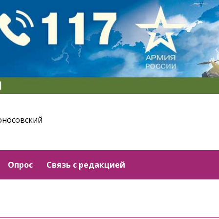
оносовский
Опрос
Связь с редакцией