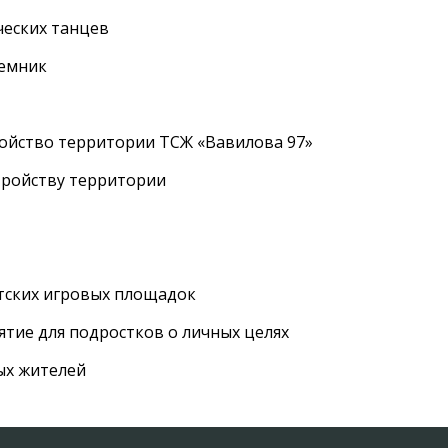
еских танцев
ъемник
ройство территории ТСЖ «Вавилова 97»
тройству территории
етских игровых площадок
тие для подростков о личных целях
ых жителей