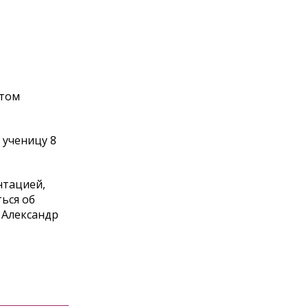
этом
 ученицу 8
нтацией,
ься об
 Александр