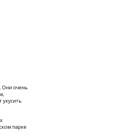
. Они очень
м,
т укусить
х
ском парке