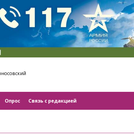
оносовский
Опрос
Связь с редакцией