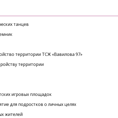
еских танцев
ъемник
ройство территории ТСЖ «Вавилова 97»
тройству территории
етских игровых площадок
тие для подростков о личных целях
ых жителей