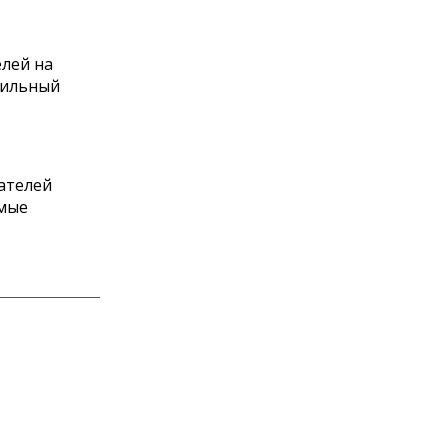
лей на
бильный
ателей
имые