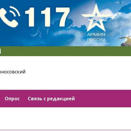
оносовский
Опрос
Связь с редакцией