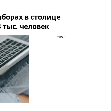
ыборах в столице
 тыс. человек
mos.ru