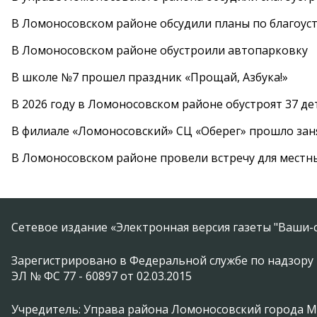
В Ломоносовском районе обсудили планы по благоус
В Ломоносовском районе обустроили автопарковку
В школе №7 прошел праздник «Прощай, Азбука!»
В 2026 году в Ломоносовском районе обустроят 37 д
В филиале «Ломоносовский» СЦ «Оберег» прошло заня
В Ломоносовском районе провели встречу для местн
Сетевое издание «Электронная версия газеты "Ваши-с
Зарегистрировано в Федеральной службе по надзору 
ЭЛ № ФС 77 - 60897 от 02.03.2015
Учредитель: Управа района Ломоносовский города 