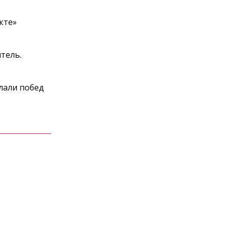
кте»
тель.
лали побед