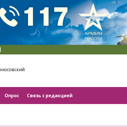
оносовский
Опрос
Связь с редакцией