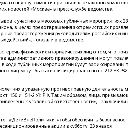
дила о недопустимости призывов к незаконным массо
их новостей «Москва» в пресс-службе ведомства.
зывов к участию в массовых публичных мероприятиях 23
акона, в целях предотвращения экстремистских проявл
орные предостережения руководителям российских и и
 действий», - сказали в ведомстве.
стеречь физических и юридических лиц о том, что при
став административного правонарушения и могут повле
ли в ходе публичных мероприятий будут зафиксированы
нных лиц могут быть квалифицированы по ст. 212 УК РФ
ннолетних в указанную противоправную деятельность 
ст. 150 и 151-2 УК РФ. Таким образом, лица, призываю
ривлечены к уголовной ответственности», - заключили 
ештег #ДетиВнеПолитики, чтобы обеспечить безопасност
есанкционированные акции в субботу, 23 января.