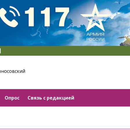
оносовский
Опрос
Связь с редакцией