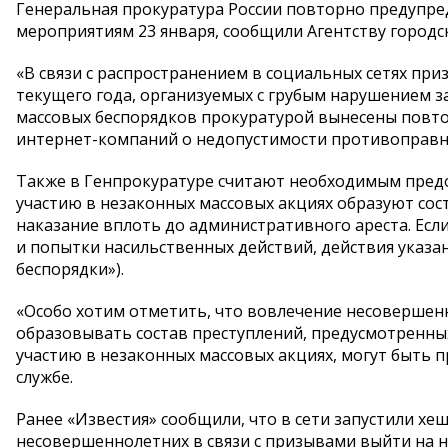
Генеральная прокуратура России повторно предупре
мероприятиям 23 января, сообщили Агентству городск
«В связи с распространением в социальных сетях при
текущего года, организуемых с грубым нарушением з
массовых беспорядков прокуратурой вынесены повт
интернет-компаний о недопустимости противоправных
Также в Генпрокуратуре считают необходимым предо
участию в незаконных массовых акциях образуют со
наказание вплоть до административного ареста. Ес
и попытки насильственных действий, действия указа
беспорядки»).
«Особо хотим отметить, что вовлечение несоверше
образовывать состав преступлений, предусмотренных 
участию в незаконных массовых акциях, могут быть п
службе.
Ранее «Известия» сообщили, что в сети запустили х
несовершеннолетних в связи с призывами выйти на н