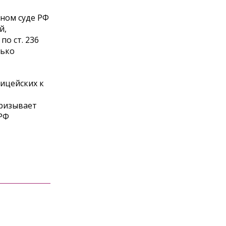
ном суде РФ
й,
о ст. 236
лько
ицейских к
призывает
 РФ