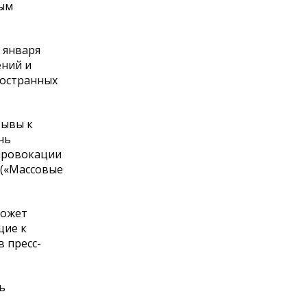
вым
 января
ений и
ностранных
зывы к
чь
 провокации
 («Массовые
может
щие к
в пресс-
ь