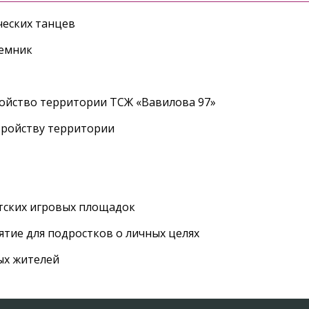
еских танцев
ъемник
ройство территории ТСЖ «Вавилова 97»
тройству территории
етских игровых площадок
тие для подростков о личных целях
ых жителей