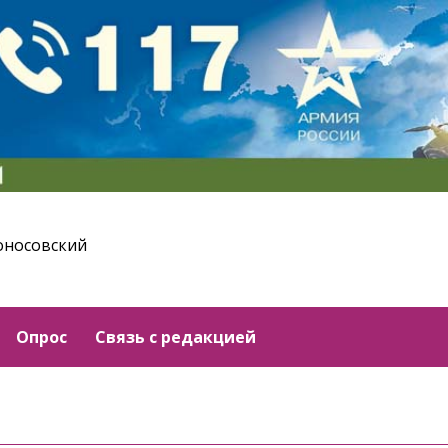
оносовский
Опрос
Связь с редакцией