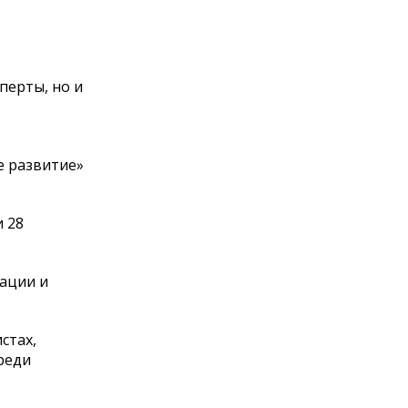
перты, но и
,
е развитие»
и 28
ации и
стах,
реди