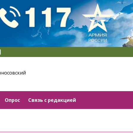
оносовский
Опрос
Связь с редакцией