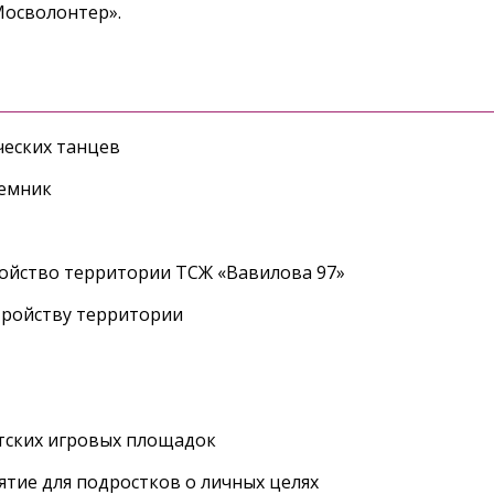
Мосволонтер».
еских танцев
ъемник
ройство территории ТСЖ «Вавилова 97»
тройству территории
етских игровых площадок
тие для подростков о личных целях