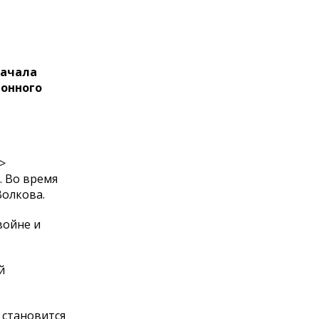
начала
ионного
>
. Во время
Волкова.
войне и
й
 становится