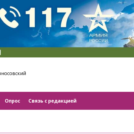
оносовский
Опрос
Связь с редакцией