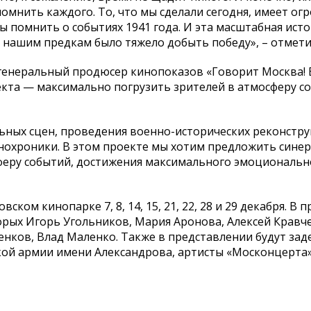
омнить каждого. То, что мы сделали сегодня, имеет ог
 помнить о событиях 1941 года. И эта масштабная ист
 нашим предкам было тяжело добыть победу», – отмети
генеральный продюсер кинопоказов «Говорит Москва! 
оекта — максимально погрузить зрителей в атмосферу с
ьных сцен, проведения военно-исторических реконстру
охроники. В этом проекте мы хотим предложить сине
сферу событий, достижения максимального эмоциональн
ом кинопарке 7, 8, 14, 15, 21, 22, 28 и 29 декабря. В 
рых Игорь Угольников, Мария Аронова, Алексей Кравч
енков, Влад Маленко. Также в представлении будут за
ской армии имени Александрова, артисты «Москонцерта»