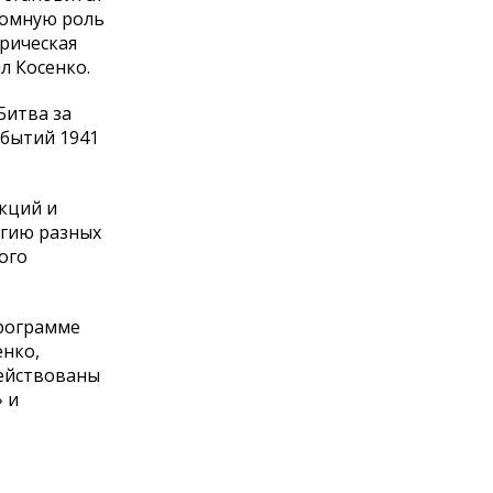
ромную роль
орическая
л Косенко.
Битва за
обытий 1941
кций и
ргию разных
ого
программе
енко,
действованы
 и