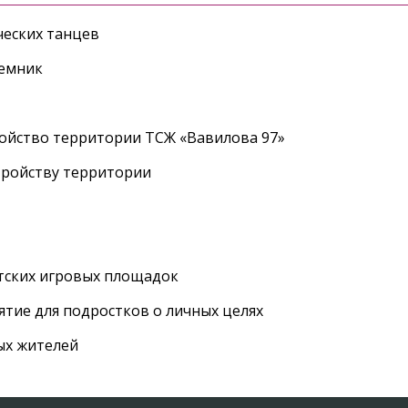
еских танцев
ъемник
ройство территории ТСЖ «Вавилова 97»
тройству территории
етских игровых площадок
тие для подростков о личных целях
ых жителей