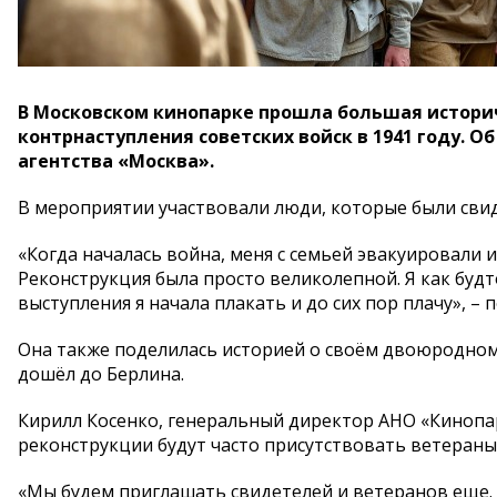
В Московском кинопарке прошла большая истори
контрнаступления советских войск в 1941 году. 
агентства «Москва».
В мероприятии участвовали люди, которые были свид
«Когда началась война, меня с семьей эвакуировали и
Реконструкция была просто великолепной. Я как будто
выступления я начала плакать и до сих пор плачу», 
Она также поделилась историей о своём двоюродном
дошёл до Берлина.
Кирилл Косенко, генеральный директор АНО «Кинопар
реконструкции будут часто присутствовать ветеран
«Мы будем приглашать свидетелей и ветеранов еще. Н