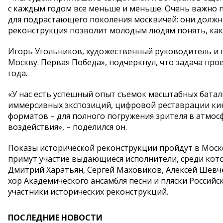
с каждым годом все меньше и меньше. Очень важно п
для подрастающего поколения москвичей: они должны
реконструкция позволит молодым людям понять, как
Игорь Угольников, художественный руководитель и 
Москву. Первая Победа», подчеркнул, что задача пр
года.
«У нас есть успешный опыт съемок масштабных батал
иммерсивных экспозиций, цифровой реставрации кин
форматов – для полного погружения зрителя в атмо
воздействия», – поделился он.
Показы исторической реконструкции пройдут в Московск
примут участие выдающиеся исполнители, среди кото
Дмитрий Харатьян, Сергей Маховиков, Алексей Шевч
хор Академического ансамбля песни и пляски Россий
участники исторических реконструкций.
ПОСЛЕДНИЕ НОВОСТИ