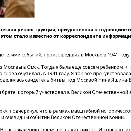
ческая реконструкция, приуроченная к годовщине 
Об этом стало известно от корреспондента информац
етелями событий, произошедших в Москве в 1941 году.
з Москвы в Омск. Тогда я была еще совсем ребенком. <…
 снова очутилась в 1941 году. Я так все прочувствовала
– поделилась свидетель битвы под Москвой Нина Яшина-
 брате, который участвовал в Великой Отечественной 
к», подчеркнул, что в рамках масштабной историческо
ы и очевидцы событий Великой Отечественной войны.
о, к сожалению, время не щадит никого. И конечно, их