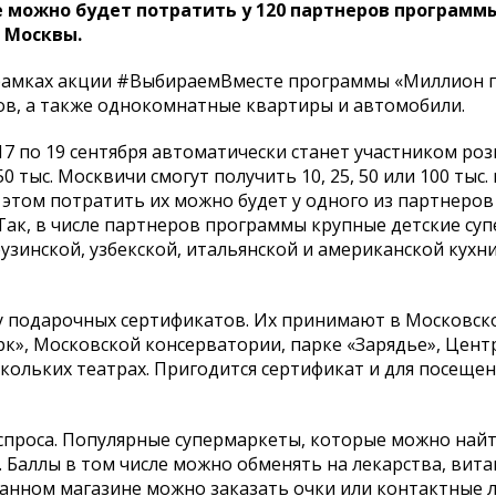
 можно будет потратить у 120 партнеров программы
 Москвы.
в рамках акции #ВыбираемВместе программы «Миллион 
лов, а также однокомнатные квартиры и автомобили.
17 по 19 сентября автоматически станет участником ро
тыс. Москвичи смогут получить 10, 25, 50 или 100 тыс.
 этом потратить их можно будет у одного из партнеро
 Так, в числе партнеров программы крупные детские су
рузинской, узбекской, итальянской и американской кухни
у подарочных сертификатов. Их принимают в Московск
», Московской консерватории, парке «Зарядье», Цент
кольких театрах. Пригодится сертификат и для посеще
спроса. Популярные супермаркеты, которые можно най
 Баллы в том числе можно обменять на лекарства, вит
ванном магазине можно заказать очки или контактные 