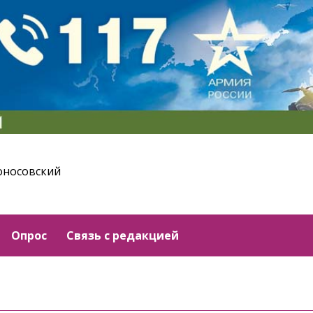
оносовский
Опрос
Связь с редакцией