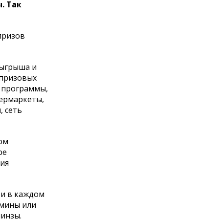
. Так
призов
зыгрыша и
 призовых
в программы,
пермаркеты,
, сеть
ом
ре
ния
ти в каждом
амины или
линзы.