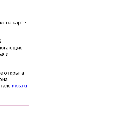
» на карте
9
омогающие
ья и
це открыта
она
ртале
mos.ru