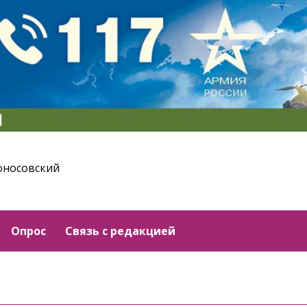
оносовский
Опрос
Связь с редакцией