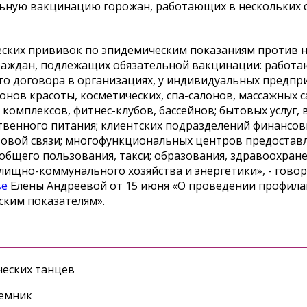
льную вакцинацию горожан, работающих в нескольких с
еских прививок по эпидемическим показаниям против 
раждан, подлежащих обязательной вакцинации: работ
го договора в организациях, у индивидуальных предпр
онов красоты, косметических, спа-салонов, массажных с
комплексов, фитнес-клубов, бассейнов; бытовых услуг, 
ственного питания; клиентских подразделений финансо
товой связи; многофункциональных центров предостав
общего пользования, такси; образования, здравоохране
лищно-коммунального хозяйства и энергетики», - гово
ве
Елены Андреевой от 15 июня «О проведении профила
ким показателям».
еских танцев
ъемник