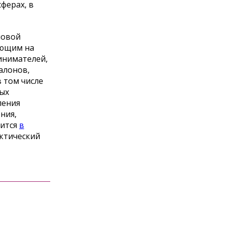
ферах, в
новой
ающим на
инимателей,
алонов,
в том числе
вых
ления
ния,
рится
в
ктический