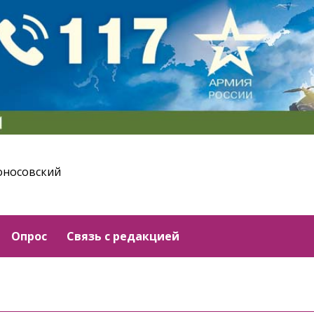
оносовский
Опрос
Связь с редакцией