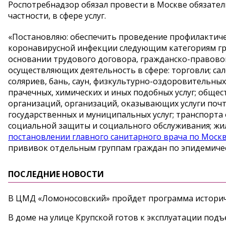
Роспотребнадзор обязал провести в Москве обязате
частности, в сфере услуг.
«Постановляю: обеспечить проведение профилактич
коронавирусной инфекции следующим категориям г
основании трудового договора, гражданско-правово
осуществляющих деятельность в сфере: торговли; сал
соляриев, бань, саун, физкультурно-оздоровительных 
прачечных, химических и иных подобных услуг; обще
организаций, организаций, оказывающих услуги поч
государственных и муниципальных услуг; транспорта 
социальной защиты и социального обслуживания; жи
постановлении главного санитарного врача по Моск
прививок отдельным группам граждан по эпидемичес
ПОСЛЕДНИЕ НОВОСТИ
В ЦМД «Ломоносовский» пройдет программа историч
В доме на улице Крупской готов к эксплуатации под