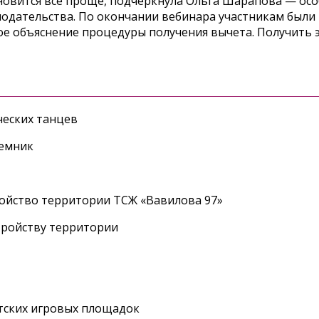
овится все проще, подчеркнула Ольга Шарапова — осо
онодательства. По окончании вебинара участникам были
е объяснение процедуры получения вычета. Получить 
еских танцев
ъемник
ройство территории ТСЖ «Вавилова 97»
тройству территории
етских игровых площадок