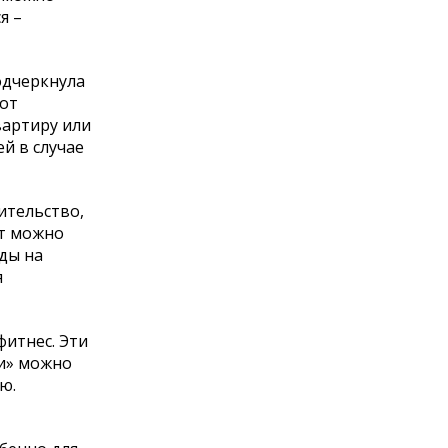
я –
одчеркнула
 от
вартиру или
й в случае
ительство,
ет можно
оды на
я
итнес. Эти
ми» можно
ю.