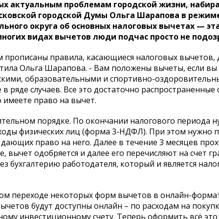
ых актуальным проблемам городской жизни, набир
Московской городской Думы Ольга Шарапова в режим
льного округа об основных налоговых вычетах — эт
многих видах вычетов люди подчас просто не подоз
м прописаны правила, касающиеся налоговых вычетов, 
етила Ольга Шарапова. - Вам положены вычеты, если вы
скими, образовательными и спортивно-оздоровитель
 в ряде случаев. Все это достаточно распространенные 
о имеете право на вычет.
ительном порядке. По окончании налогового периода 
ходы физических лиц (форма 3-НДФЛ). При этом нужно 
дающих право на него. Далее в течение 3 месяцев прох
е, вычет одобряется и далее его перечисляют на счет г
ез бухгалтерию работодателя, который и является нал
лном переходе некоторых форм вычетов в онлайн-формат
вычетов будут доступны онлайн – по расходам на покупк
ому инвестиционному счету. Теперь оформить всё эт