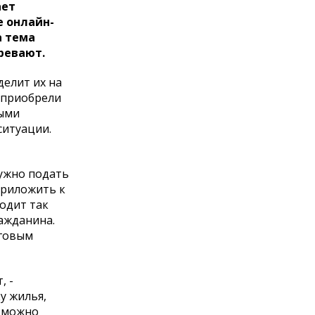
ает
е онлайн-
а тема
ревают.
делит их на
 приобрели
ными
ситуации.
нужно подать
приложить к
одит так
ражданина.
оговым
, -
у жилья,
о можно