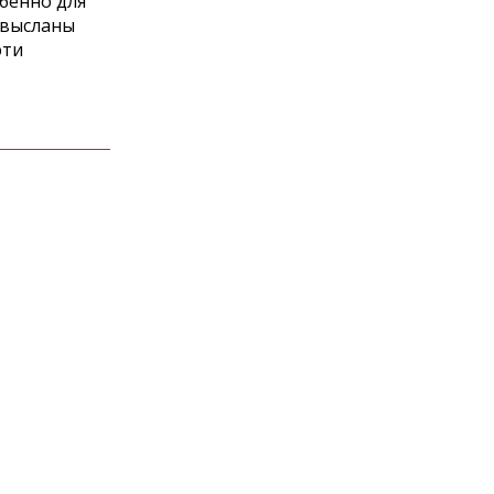
бенно для
 высланы
эти