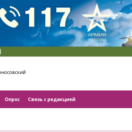
оносовский
Опрос
Связь с редакцией