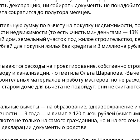
нять декларацию, ни собирать документы не понадобитс
ета сократится до полутора месяцев.
ительную сумму по вычету на покупку недвижимости, п
ости недвижимости (то есть «чистыми» деньгами — 13%
ый дом, земельный участок под жилое строительство, к
лей для покупки жилья без кредита и 3 миллиона рубле
читываются расходы на проектирование, собственно стро
оводу и канализации, - отметила Ольга Шарапова. -Выч
троительных материалов и работу мастеров, но не расх
в старом доме для вычета не подойдут: они не считаютс
альные вычеты — на образование, здравоохранение и ф
вности — 3 года — и лимит в 120 тысяч рублей («чисты
яются не только на самого гражданина, но и на его семь
 декларации документы о родстве.