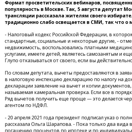
Формат просветительских вебинаров, посвященн
популярность в Москве. Так, 5 августа депутат 
трансляции рассказала жителям своего избирате
традиционно слабо освещается в СМИ, так что о 
- Налоговый кодекс Российской Федерации, в которо
стандартные, социальные и некоторые другие, - отм
недвижимость, воспользовались платными медицин
услугами, имеете детей, являетесь самозанятым и еще
Глупо отказываться от своего, если вы действительн
По словам депутата, вычеты предоставляются в заяв
в налоговую инспекцию декларацию по налогу на до
декларации заявление на вычет и копии документов, 
называемая камеральная проверка. Если все в порядк
Ряд вычетов получить еще проще — это делается чер
агентом по НДФЛ.
- 20 апреля 2021 года президент подписал указ о по
рассказала Ольга Шарапова. - Пока только два вида 
погашению процентов по ипотеке и по индивидуальн