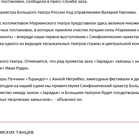
 постановки, сообщили в пресс-службе зала.
оркестра Большого театра России под управлением Валерия Гергиева.
 с коллективом Мариинского театра представили здесь великое множе
тных постановок, в которых приняли участие лучшие силы Мариинки 
ризонты – впереди наше первое выступление с Симфоническим оркест
ства одного из ведущих музыкальных театров страны и центральной ко
кого театра. Отмечается, что ряд проектов зала «Зарядье» связаны с н
е» Иван Рудин.
еры Пуччини «Турандот» с Анной Нетребко, ежегодные фестивали и де
Сегодня на нашей сцене мы приветствуем Симфонический оркестр Боль
ичество между залом «Зарядье» и Большим театром будет плодотворн
ых творческих замыслов», - объяснил он.
еских танцев