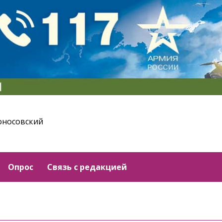
оносовский
Опрос
Связь с редакцией