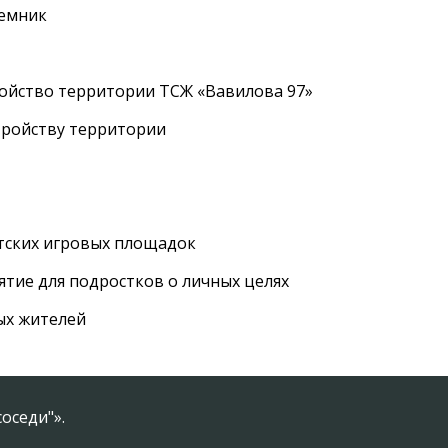
ъемник
ройство территории ТСЖ «Вавилова 97»
тройству территории
етских игровых площадок
тие для подростков о личных целях
ых жителей
оседи"».