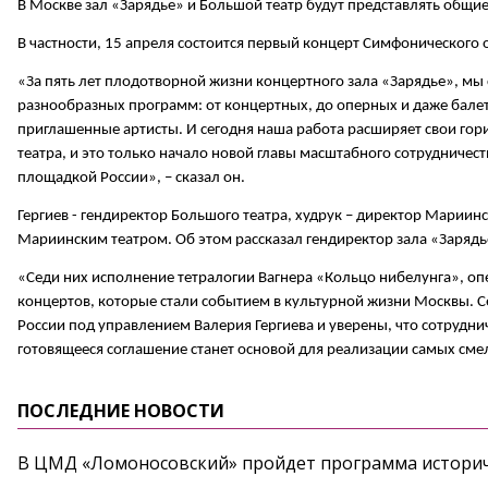
В Москве зал «Зарядье» и Большой театр будут представлять общие
В частности, 15 апреля состоится первый концерт Симфонического 
«За пять лет плодотворной жизни концертного зала «Зарядье», мы
разнообразных программ: от концертных, до оперных и даже бале
приглашенные артисты. И сегодня наша работа расширяет свои го
театра, и это только начало новой главы масштабного сотрудниче
площадкой России», – сказал он.
Гергиев - гендиректор Большого театра, худрук – директор Мариинс
Мариинским театром. Об этом рассказал гендиректор зала «Зарядь
«Седи них исполнение тетралогии Вагнера «Кольцо нибелунга», оп
концертов, которые стали событием в культурной жизни Москвы. 
России под управлением Валерия Гергиева и уверены, что сотрудн
готовящееся соглашение станет основой для реализации самых смел
ПОСЛЕДНИЕ НОВОСТИ
В ЦМД «Ломоносовский» пройдет программа историч