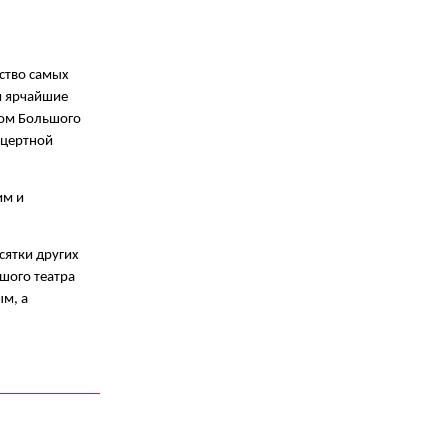
ство самых
и ярчайшие
ром Большого
нцертной
им и
сятки других
шого театра
ым, а