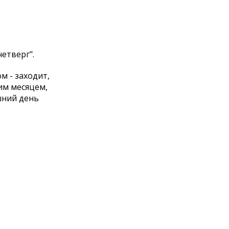
етверг".
м - заходит,
им месяцем,
шний день