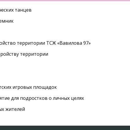
еских танцев
ъемник
ройство территории ТСЖ «Вавилова 97»
тройству территории
етских игровых площадок
тие для подростков о личных целях
ых жителей