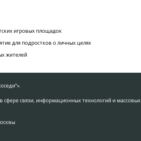
етских игровых площадок
тие для подростков о личных целях
ых жителей
оседи"».
в сфере связи, информационных технологий и массовы
Москвы