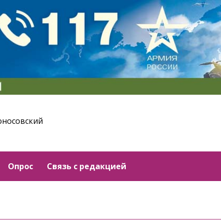
оносовский
Опрос
Связь с редакцией