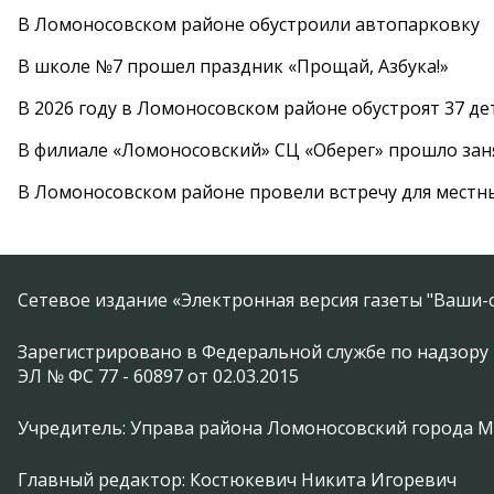
В Ломоносовском районе обустроили автопарковку
В школе №7 прошел праздник «Прощай, Азбука!»
В 2026 году в Ломоносовском районе обустроят 37 д
В филиале «Ломоносовский» СЦ «Оберег» прошло заня
В Ломоносовском районе провели встречу для местн
Сетевое издание «Электронная версия газеты "Ваши-с
Зарегистрировано в Федеральной службе по надзору 
ЭЛ № ФС 77 - 60897 от 02.03.2015
Учредитель: Управа района Ломоносовский города 
Главный редактор: Костюкевич Никита Игоревич