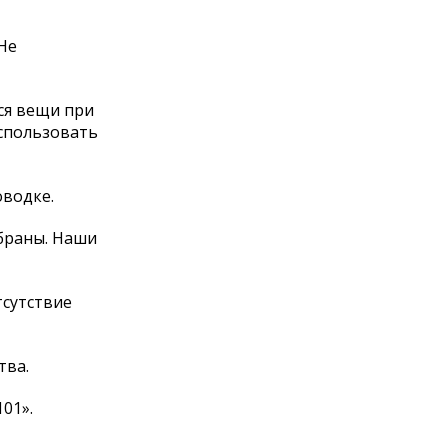
Не
ся вещи при
использовать
оводке.
убраны. Наши
тсутствие
тва.
01».