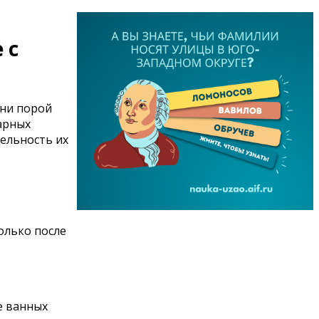
 с
они порой
арных
тельность их
олько после
е ванных