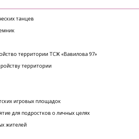
еских танцев
ъемник
ройство территории ТСЖ «Вавилова 97»
тройству территории
етских игровых площадок
тие для подростков о личных целях
ых жителей