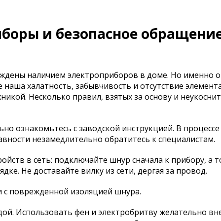
боры и безопасное обращение
ождены наличием электроприборов в доме. Но именно 
 наша халатность, забывчивость и отсутствие элемент
икой. Несколько правил, взятых за основу и неукосни
ьно ознакомьтесь с заводской инструкцией. В процессе
авности незамедлительно обратитесь к специалистам.
ойств в сеть: подключайте шнур сначала к прибору, а т
дке. Не доставайте вилку из сети, дергая за провод.
ми с поврежденной изоляцией шнура.
дой. Использовать фен и электробритву желательно вн