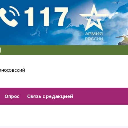
оносовский
Опрос
Связь с редакцией