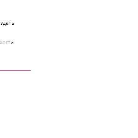
оздать
ности