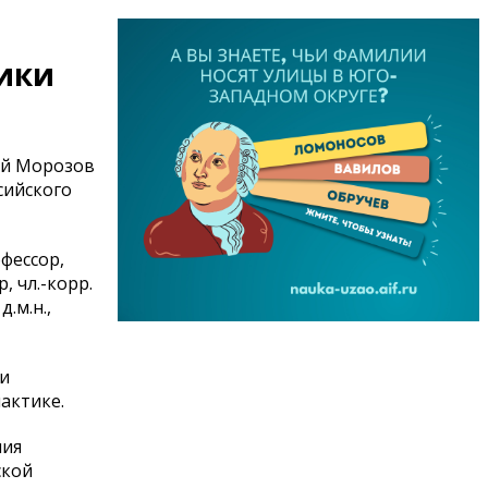
ики
ий Морозов
сийского
фессор,
 чл.-корр.
.м.н.,
и
актике.
ния
ской